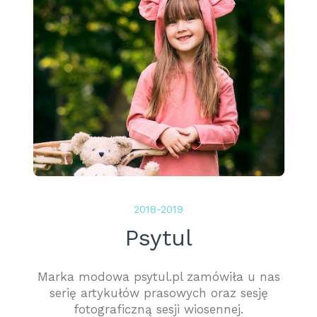
2018-2019
Psytul
Marka modowa psytul.pl zamówiła u nas
serię artykułów prasowych oraz sesję
fotograficzną sesji wiosennej.