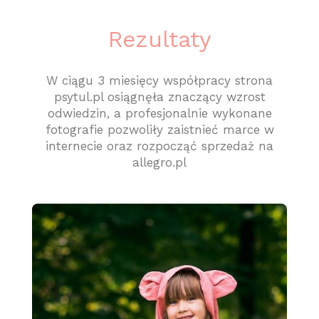
Rezultaty
W ciągu 3 miesięcy współpracy strona
psytul.pl osiągnęła znaczący wzrost
odwiedzin, a profesjonalnie wykonane
fotografie pozwoliły zaistnieć marce w
internecie oraz rozpocząć sprzedaż na
allegro.pl