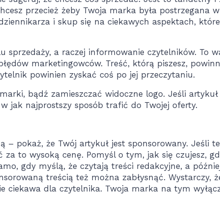
chcesz przecież żeby Twoja marka była postrzegana w
ziennikarza i skup się na ciekawych aspektach, które
u sprzedaży, a raczej informowanie czytelników. To 
ą błędów marketingowców. Treść, którą piszesz, powin
ytelnik powinien zyskać coś po jej przeczytaniu.
 marki, bądź zamieszczać widoczne logo. Jeśli artykuł
 w jak najprostszy sposób trafić do Twojej oferty.
– pokaż, że Twój artykuł jest sponsorowany. Jeśli t
 za to wysoką cenę. Pomyśl o tym, jak się czujesz, g
samo, gdy myślą, że czytają treści redakcyjne, a późnie
onsorowaną treścią też można zabłysnąć. Wystarczy, ż
ie ciekawa dla czytelnika. Twoja marka na tym wyłąc