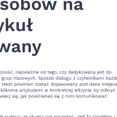
osobów na
ykuł
wany
ność, niezależnie od tego, czy dedykowana jest do
o grup niszowych. Sposób dialogu z czytelnikami każd
wy tekst powinien zostać dopasowany pod dane miejsc
z kilkoma artykułami w konkretnej witrynie, by odkryć
owiesz się, jak powinieneś się z nimi komunikować.
e sugeruj, że chcesz coś sprzedać. Jest to tandetny i 