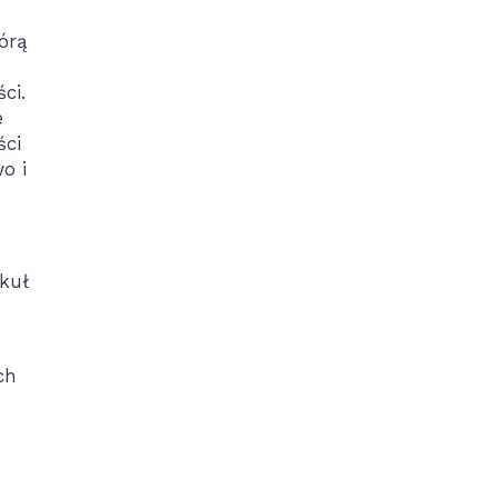
órą
ci.
e
ści
o i
kuł
ch