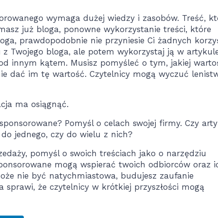
orowanego wymaga dużej wiedzy i zasobów. Treść, kt
 masz już bloga, ponowne wykorzystanie treści, które
loga, prawdopodobnie nie przyniesie Ci żadnych korzyś
i z Twojego bloga, ale potem wykorzystaj ją w artykul
 innym kątem. Musisz pomyśleć o tym, jakiej warto
pnie dać im tę wartość. Czytelnicy mogą wyczuć lenistw
acja ma osiągnąć.
ponsorowane? Pomyśl o celach swojej firmy. Czy arty
o jednego, czy do wielu z nich?
zedaży, pomyśl o swoich treściach jako o narzędziu
sponsorowane mogą wspierać twoich odbiorców oraz i
oże nie być natychmiastowa, budujesz zaufanie
a sprawi, że czytelnicy w krótkiej przyszłości mogą