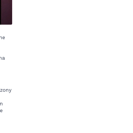
ne
na
czony
on
ne