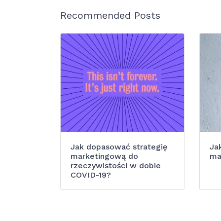
Recommended Posts
Jak dopasować strategię
Ja
marketingową do
ma
rzeczywistości w dobie
COVID-19?