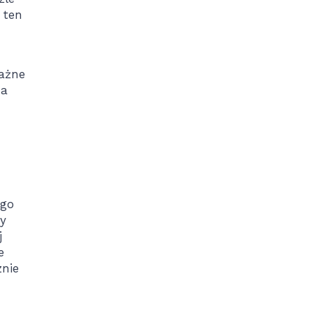
 ten
ważne
na
ego
dy
j
e
znie