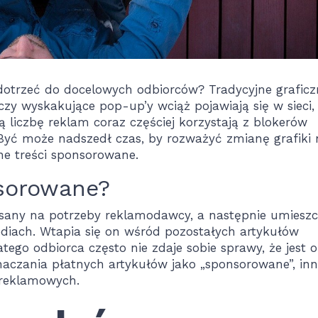
t dotrzeć do docelowych odbiorców? Tradycyjne graficz
czy wyskakujące pop-up’y wciąż pojawiają się w sieci,
liczbę reklam coraz częściej korzystają z blokerów
? Być może nadszedł czas, by rozważyć zmianę grafiki 
ane treści sponsorowane.
nsorowane?
pisany na potrzeby reklamodawcy, a następnie umiesz
diach. Wtapia się on wśród pozostałych artykułów
o odbiorca często nie zdaje sobie sprawy, że jest 
aczania płatnych artykułów jako „sponsorowane”, in
 reklamowych.