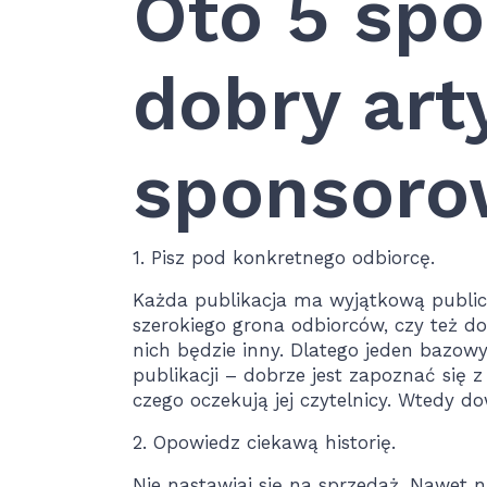
Oto 5 sp
dobry art
sponsoro
1. Pisz pod konkretnego odbiorcę.
Każda publikacja ma wyjątkową publicz
szerokiego grona odbiorców, czy też d
nich będzie inny. Dlatego jeden bazo
publikacji – dobrze jest zapoznać się 
czego oczekują jej czytelnicy. Wtedy d
2. Opowiedz ciekawą historię.
Nie nastawiaj się na sprzedaż. Nawet ni