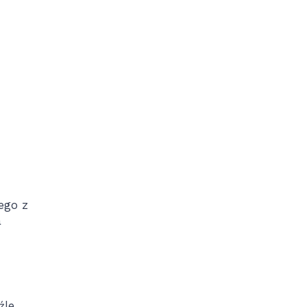
ego z
a
źle